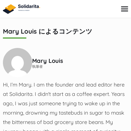
へ
ス
キ
ッ
プ
Mary Louis
によるコンテンツ
ローン
保険
家計管理
Mary Louis
投資
執筆者
金融教育
Hi, I’m Mary. I am the founder and lead editor here
at Solidarita. I didn't start as a coffee expert. Years
ago, I was just someone trying to wake up in the
morning, drowning my tastebuds in sugar to mask
the bitterness of bad grocery store beans. My