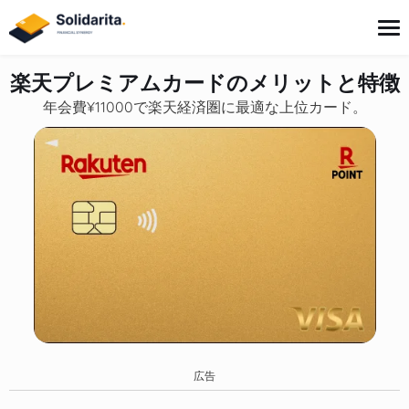
へ
ス
キ
ッ
楽天プレミアムカードのメリットと特徴
プ
年会費¥11000で楽天経済圏に最適な上位カード。
ローン
保険
家計管理
投資
金融教育
広告